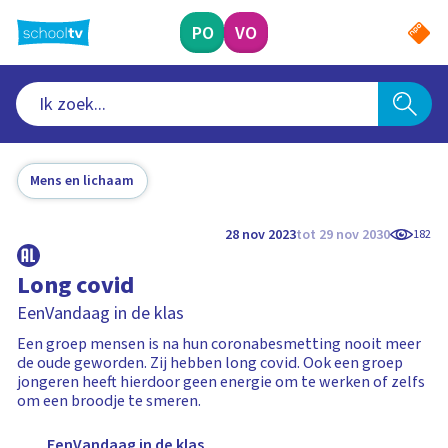
Ga
naar
PO
VO
hoofdinhoud
Mens en lichaam
28 nov 2023
tot 29 nov 2030
182
Long covid
EenVandaag in de klas
Een groep mensen is na hun coronabesmetting nooit meer
de oude geworden. Zij hebben long covid. Ook een groep
jongeren heeft hierdoor geen energie om te werken of zelfs
om een broodje te smeren.
EenVandaag in de klas