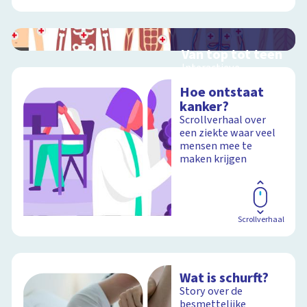
Van top tot teen
Interactieve
schoolplaat over het
Hoe ontstaat
menselijk lichaam
kanker?
Scrollverhaal over
een ziekte waar veel
mensen mee te
Schoolplaat
maken krijgen
Scrollverhaal
Wat is schurft?
Story over de
besmettelijke