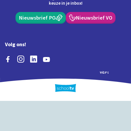
keuze in je inbox!
Nieuwsbrief PO
Nieuwsbrief VO
Volg ons!
Extra's
Schooltv biedt meer
Quiz
Schoolplaat
Tijd
dan video's! Ontdek
onze extra inhoud: