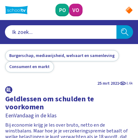
Ga
naar
PO
VO
hoofdinhoud
Burgerschap, mediawijsheid, welvaart en samenleving
Consument en markt
25 mrt 2021
1.6k
Geldlessen om schulden te
voorkomen
EenVandaag in de klas
Bij economie krijg je les over bruto, netto en de
winstbalans. Maar hoe je je verzekeringspremie betaalt of
welke belastingen je kunt verwachten als je 18 wordt, dat