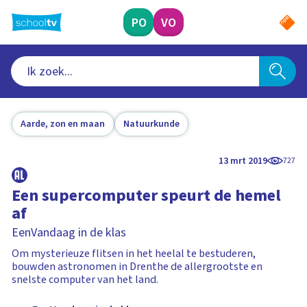
Ga
naar
PO
VO
hoofdinhoud
Aarde, zon en maan
Natuurkunde
13 mrt 2019
727
Een supercomputer speurt de hemel
af
EenVandaag in de klas
Om mysterieuze flitsen in het heelal te bestuderen,
bouwden astronomen in Drenthe de allergrootste en
snelste computer van het land.