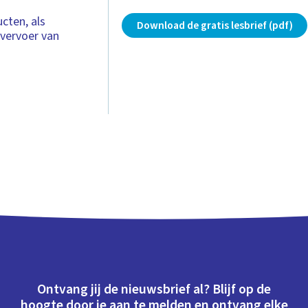
cten, als
Download de gratis lesbrief (pdf)
 vervoer van
Ontvang jij de nieuwsbrief al? Blijf op de
hoogte door je aan te melden en ontvang elke