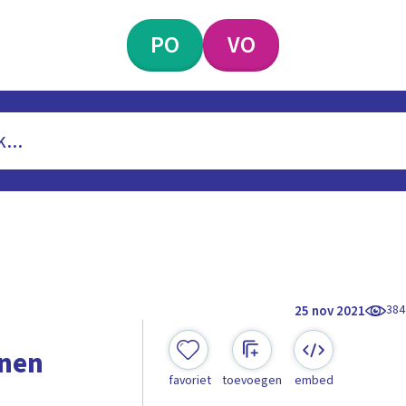
PO
VO
384
25 nov 2021
onen
favoriet
toevoegen
embed