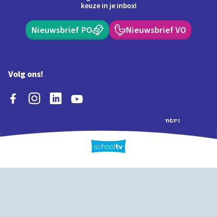
keuze in je inbox!
Nieuwsbrief PO
Nieuwsbrief VO
Volg ons!
Extra's
Schooltv biedt meer
Quiz
Schoolplaat
Tijd
dan video's! Ontdek
onze extra inhoud: