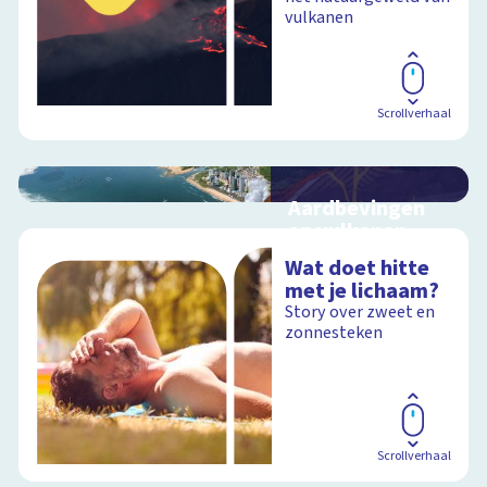
vulkanen
Schoolplaat
Scrollverhaal
Aardbevingen
en vulkanen
Hoe ontstaan
Wat doet hitte
aardbevingen,
met je lichaam?
vulkanen en
Story over zweet en
tsunami's?
zonnesteken
Schoolplaat
Scrollverhaal