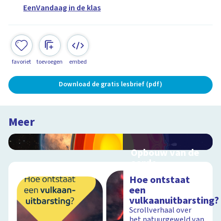
EenVandaag in de klas
favoriet
toevoegen
embed
Download de gratis lesbrief (pdf)
Meer
Opbouw van de
aarde
Interactieve
Hoe ontstaat
schoolplaat over
een
aardlagen
vulkaanuitbarsting?
Scrollverhaal over
het natuurgeweld van