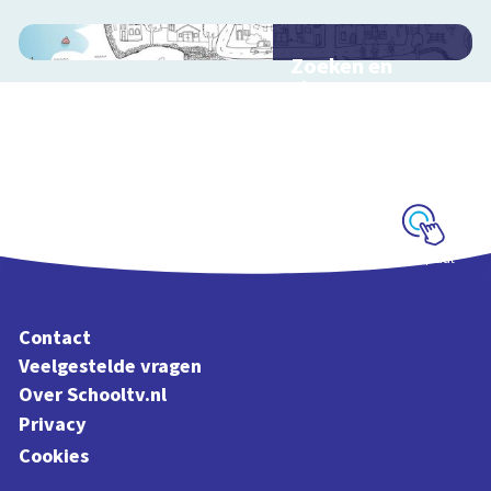
Zoeken en
zingen met
Sesamstraat
Interactieve
schoolplaat met
kinderliedjes
Schoolplaat
Contact
Veelgestelde vragen
Over Schooltv.nl
Privacy
Cookies