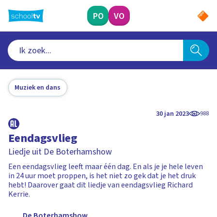
Ga
naar
PO
VO
hoofdinhoud
Muziek en dans
30 jan 2023
988
Eendagsvlieg
Liedje uit De Boterhamshow
Een eendagsvlieg leeft maar één dag. En als je je hele leven
in 24 uur moet proppen, is het niet zo gek dat je het druk
hebt! Daarover gaat dit liedje van eendagsvlieg Richard
Kerrie.
De Boterhamshow