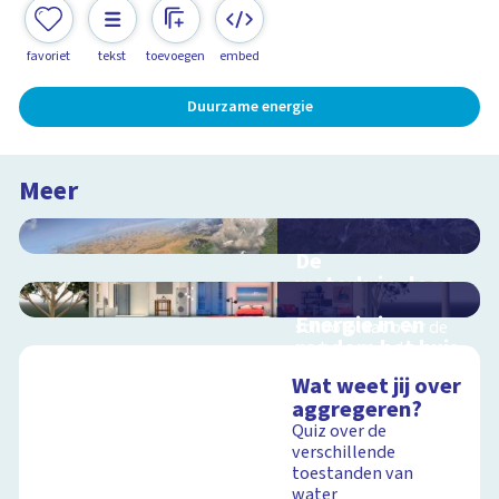
favoriet
tekst
toevoegen
embed
Duurzame energie
Meer
De
waterkringloop
Interactieve
Energie in en
schoolplaat over de
rondom het huis
cyclus van water op
aarde
Interactieve
Wat weet jij over
schoolplaat in en
aggregeren?
rondom het huis
Quiz over de
verschillende
Schoolplaat
toestanden van
water
Schoolplaat