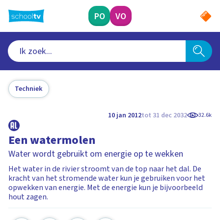
Ga
naar
PO
VO
hoofdinhoud
Techniek
10 jan 2012
tot 31 dec 2032
32.6k
Een watermolen
Water wordt gebruikt om energie op te wekken
Het water in de rivier stroomt van de top naar het dal. De
kracht van het stromende water kun je gebruiken voor het
opwekken van energie. Met de energie kun je bijvoorbeeld
hout zagen.