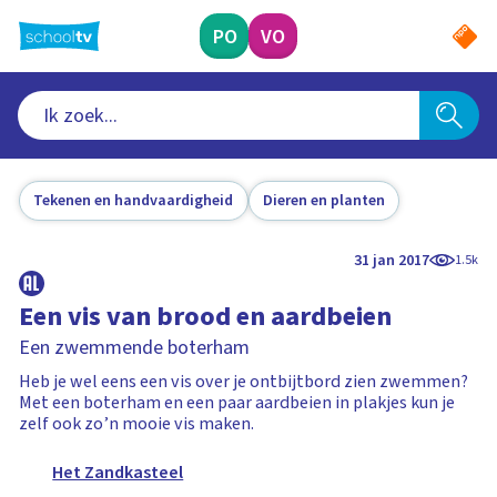
Ga
naar
PO
VO
hoofdinhoud
Tekenen en handvaardigheid
Dieren en planten
31 jan 2017
1.5k
Een vis van brood en aardbeien
Een zwemmende boterham
Heb je wel eens een vis over je ontbijtbord zien zwemmen?
Met een boterham en een paar aardbeien in plakjes kun je
zelf ook zo’n mooie vis maken.
Het Zandkasteel