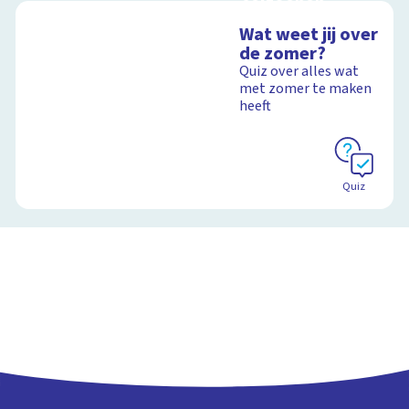
seizoenen
Interactieve
Wat weet jij over
schoolplaat over de
de zomer?
seizoenen
Quiz over alles wat
met zomer te maken
heeft
Schoolplaat
Quiz