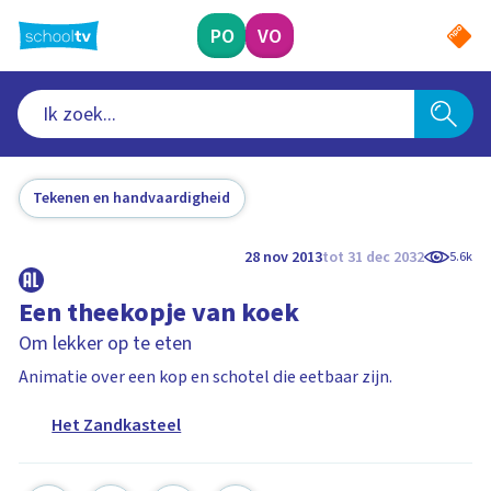
Ga
naar
PO
VO
hoofdinhoud
Tekenen en handvaardigheid
28 nov 2013
tot 31 dec 2032
5.6k
Een theekopje van koek
Om lekker op te eten
Animatie over een kop en schotel die eetbaar zijn.
Het Zandkasteel