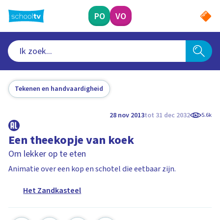
Ga
naar
PO
VO
hoofdinhoud
Tekenen en handvaardigheid
28 nov 2013
tot 31 dec 2032
5.6k
Een theekopje van koek
Om lekker op te eten
Animatie over een kop en schotel die eetbaar zijn.
Het Zandkasteel