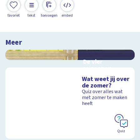
favoriet
tekst
toevoegen
embed
Meer
De vier
seizoenen
Interactieve
Wat weet jij over
schoolplaat over de
de zomer?
seizoenen
Quiz over alles wat
met zomer te maken
heeft
Schoolplaat
Quiz