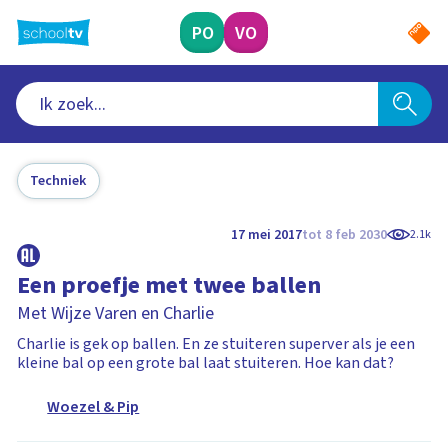
Ga
naar
PO
VO
hoofdinhoud
Techniek
17 mei 2017
tot 8 feb 2030
2.1k
Een proefje met twee ballen
Met Wijze Varen en Charlie
Charlie is gek op ballen. En ze stuiteren superver als je een
kleine bal op een grote bal laat stuiteren. Hoe kan dat?
Woezel & Pip