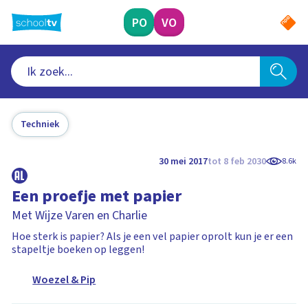
Ga
naar
PO
VO
hoofdinhoud
Techniek
30 mei 2017
tot 8 feb 2030
8.6k
Een proefje met papier
Met Wijze Varen en Charlie
Hoe sterk is papier? Als je een vel papier oprolt kun je er een
stapeltje boeken op leggen!
Woezel & Pip