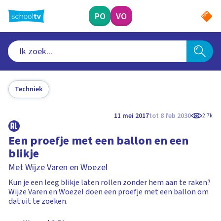
Ga
naar
PO
VO
hoofdinhoud
Techniek
11 mei 2017
tot 8 feb 2030
2.7k
Een proefje met een ballon en een
blikje
Met Wijze Varen en Woezel
Kun je een leeg blikje laten rollen zonder hem aan te raken?
Wijze Varen en Woezel doen een proefje met een ballon om
dat uit te zoeken.