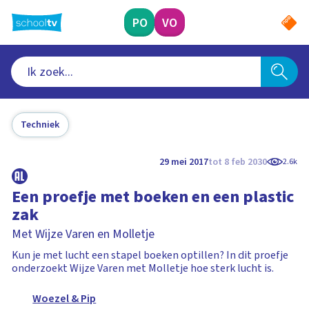
Ga
naar
PO
VO
hoofdinhoud
Techniek
29 mei 2017
tot 8 feb 2030
2.6k
Een proefje met boeken en een plastic
zak
Met Wijze Varen en Molletje
Kun je met lucht een stapel boeken optillen? In dit proefje
onderzoekt Wijze Varen met Molletje hoe sterk lucht is.
Woezel & Pip