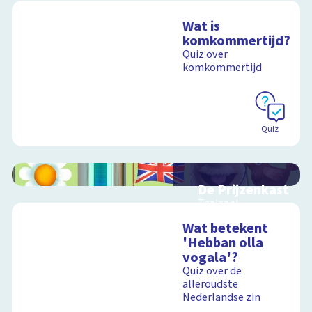
Wat is
komkommertijd?
Quiz over
komkommertijd
Quiz
De Prijzenkast
Taalspel
Wat betekent
'Hebban olla
vogala'?
Schoolplaat
Quiz over de
alleroudste
Nederlandse zin