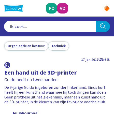
Ga
naar
PO
VO
hoofdinhoud
Organisatie en bestuur
Techniek
17 jan 2017
4.8k
Een hand uit de 3D-printer
Guido heeft nu twee handen
De 9-jarige Guido is geboren zonder linkerhand. Sinds kort
heeft hij een kunsthand waarmee hij toch dingen kan doen.
Geen prothese uit het ziekenhuis, maar een kunsthand uit
de 3D-printer, in de kleuren van zijn favoriete voetbalclub.
Jeugdjournaal