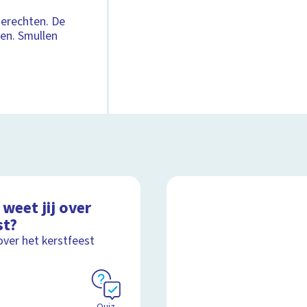
 gerechten. De
den. Smullen
weet jij over
st?
over het kerstfeest