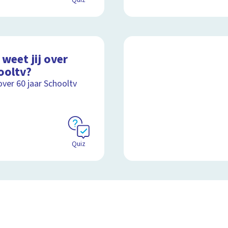
Quiz
weet jij over
ooltv?
over 60 jaar Schooltv
Quiz