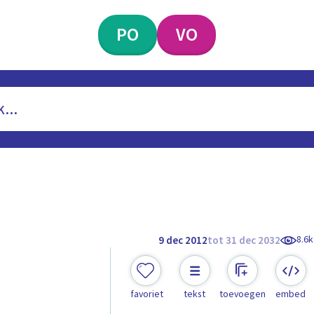
PO
VO
8.6k
9 dec 2012
tot 31 dec 2032
favoriet
tekst
toevoegen
embed