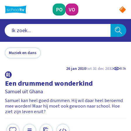
Ga
naar
PO
VO
hoofdinhoud
Muziek en dans
26 jan 2010
tot 31 dec 2032
8.5k
Een drummend wonderkind
Samuel uit Ghana
Samuel kan heel goed drummen. Hij wil daar heel beroemd
mee worden! Maar hij moet ook gewoon naar school. Hoe
ziet zijn leven eruit?