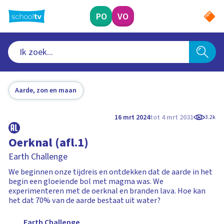
Ga
naar
PO
VO
hoofdinhoud
Aarde, zon en maan
16 mrt 2024
tot 4 mrt 2031
3.2k
Oerknal (afl.1)
Earth Challenge
We beginnen onze tijdreis en ontdekken dat de aarde in het
begin een gloeiende bol met magma was. We
experimenteren met de oerknal en branden lava. Hoe kan
het dat 70% van de aarde bestaat uit water?
Earth Challenge