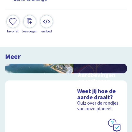
favoriet
toevoegen
embed
Meer
Aardbevingen
en vulkanen
Hoe ontstaan
Weet jij hoe de
aardbevingen,
aarde draait?
vulkanen en
Quiz over de rondjes
tsunami's?
van onze planeet
Schoolplaat