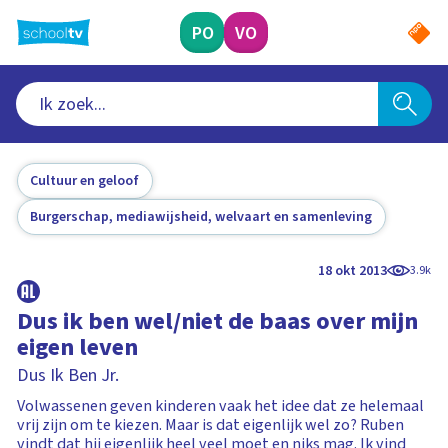
Ga
naar
PO
VO
hoofdinhoud
Cultuur en geloof
Burgerschap, mediawijsheid, welvaart en samenleving
18 okt 2013
3.9k
Dus ik ben wel/niet de baas over mijn
eigen leven
Dus Ik Ben Jr.
Volwassenen geven kinderen vaak het idee dat ze helemaal
vrij zijn om te kiezen. Maar is dat eigenlijk wel zo? Ruben
vindt dat hij eigenlijk heel veel moet en niks mag. Ik vind