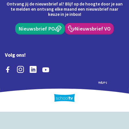
Ontvang jij de nieuwsbrief al? Blijf op de hoogte door je aan
te melden en ontvang elke maand een nieuwsbrief naar
keuze in je inbox!
Nieuwsbrief PO
Nieuwsbrief VO
Volg ons!
Extra's
Schooltv biedt meer
Quiz
Schoolplaat
Tijd