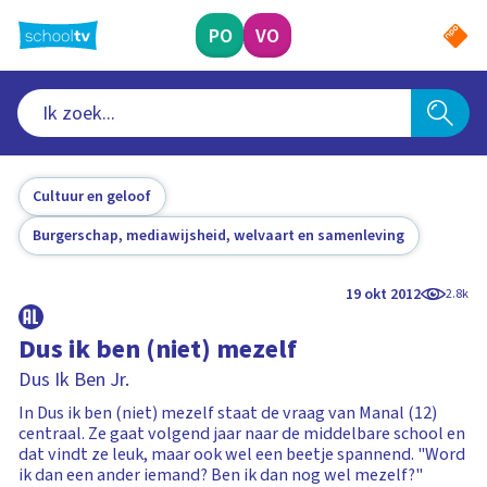
Ga
naar
PO
VO
hoofdinhoud
Cultuur en geloof
Burgerschap, mediawijsheid, welvaart en samenleving
19 okt 2012
2.8k
Dus ik ben (niet) mezelf
Dus Ik Ben Jr.
In Dus ik ben (niet) mezelf staat de vraag van Manal (12)
centraal. Ze gaat volgend jaar naar de middelbare school en
dat vindt ze leuk, maar ook wel een beetje spannend. "Word
ik dan een ander iemand? Ben ik dan nog wel mezelf?"