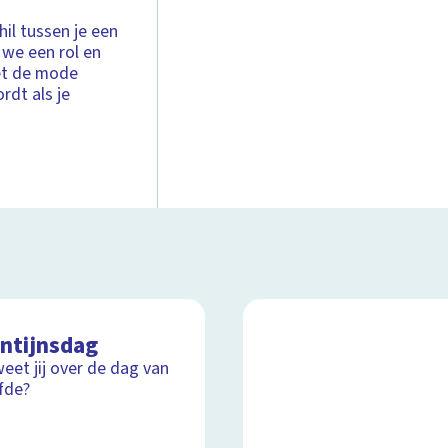
chil tussen je een
 we een rol en
et de mode
rdt als je
entijnsdag
eet jij over de dag van
efde?