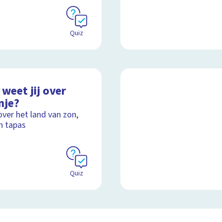
Quiz
weet jij over
nje?
over het land van zon,
n tapas
Quiz