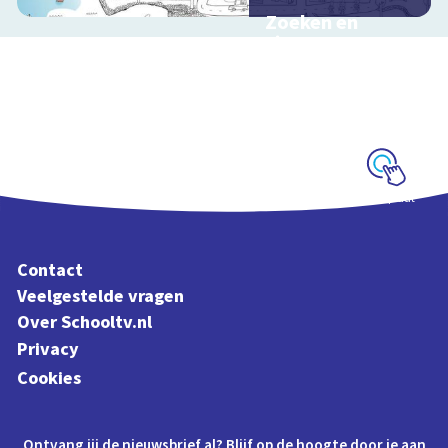
Zoeken en
zingen met
Sesamstraat
Interactieve
schoolplaat met
kinderliedjes
Schoolplaat
Contact
Veelgestelde vragen
Over Schooltv.nl
Privacy
Cookies
Ontvang jij de nieuwsbrief al? Blijf op de hoogte door je aan