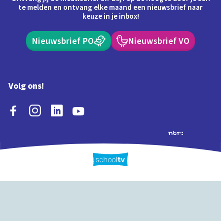
te melden en ontvang elke maand een nieuwsbrief naar
keuze in je inbox!
Nieuwsbrief PO
Nieuwsbrief VO
Volg ons!
Extra's
Schooltv biedt meer
Quiz
Schoolplaat
Tijd
dan video's! Ontdek