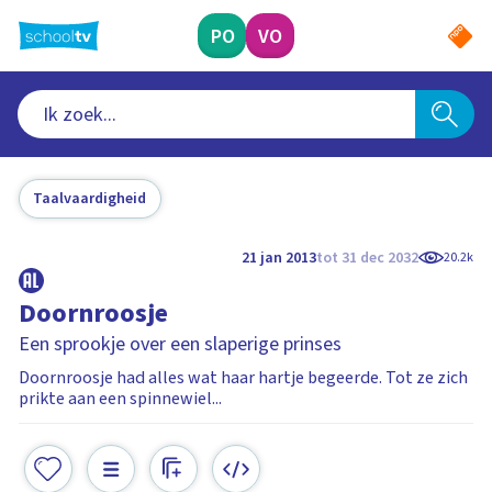
Ga
naar
PO
VO
hoofdinhoud
Taalvaardigheid
21 jan 2013
tot 31 dec 2032
20.2k
Doornroosje
Een sprookje over een slaperige prinses
Doornroosje had alles wat haar hartje begeerde. Tot ze zich
prikte aan een spinnewiel...