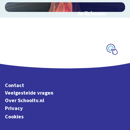
Je lichaam:
organen
Interactieve
schoolplaat langs je
organen
Schoolplaat
Contact
Veelgestelde vragen
Over Schooltv.nl
Privacy
Cookies