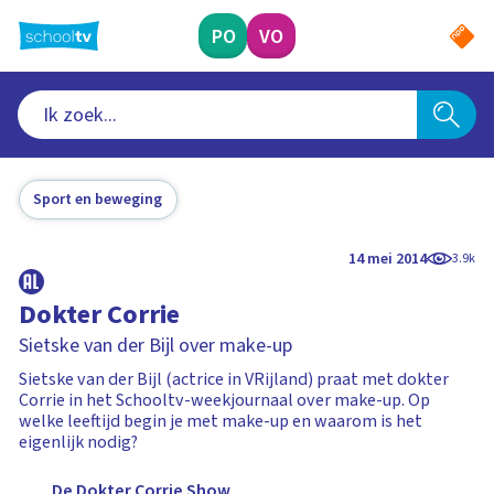
Ga
naar
PO
VO
hoofdinhoud
Sport en beweging
14 mei 2014
3.9k
Dokter Corrie
Sietske van der Bijl over make-up
Sietske van der Bijl (actrice in VRijland) praat met dokter
Corrie in het Schooltv-weekjournaal over make-up. Op
welke leeftijd begin je met make-up en waarom is het
eigenlijk nodig?
De Dokter Corrie Show