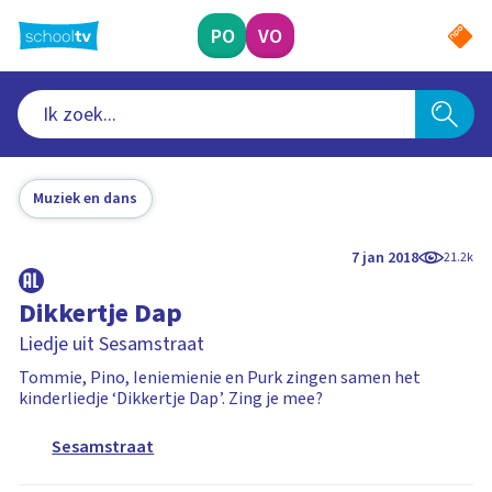
Ga
naar
PO
VO
hoofdinhoud
Muziek en dans
7 jan 2018
21.2k
Dikkertje Dap
Liedje uit Sesamstraat
Tommie, Pino, Ieniemienie en Purk zingen samen het
kinderliedje ‘Dikkertje Dap’. Zing je mee?
Sesamstraat