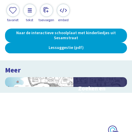
favoriet
tekst
toevoegen
embed
Naar de interactieve schoolplaat met kinderliedjes uit
Sesamstraat
Lessuggestie (pdf)
Meer
Zoeken en
zingen met
Sesamstraat
Interactieve
schoolplaat met
kinderliedjes