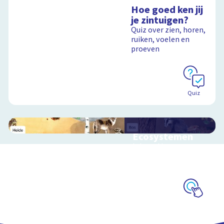
Hoe goed ken jij
je zintuigen?
Quiz over zien, horen,
ruiken, voelen en
proeven
Quiz
Ecosystemen
Interactieve
schoolplaat over de
Veluwe
Schoolplaat