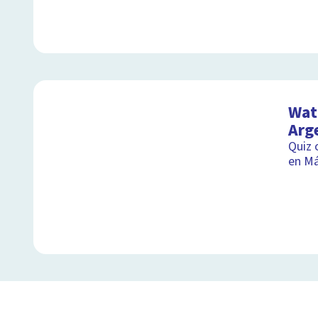
Wat 
Arg
Quiz 
en M