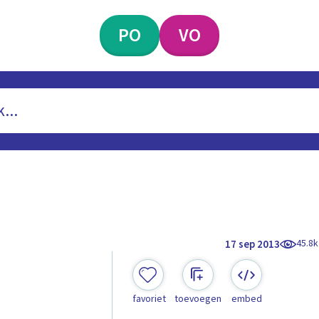
PO
VO
45.8k
17 sep 2013
favoriet
toevoegen
embed