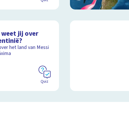
Quiz
weet jij over
entinië?
over het land van Messi
áxima
Quiz