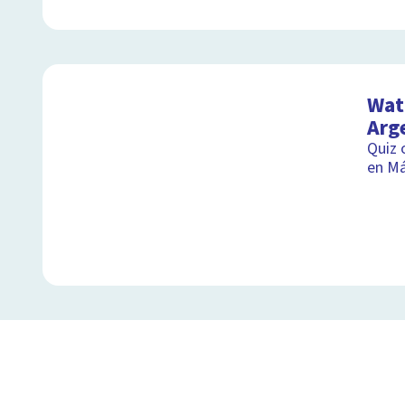
Wat 
Arg
Quiz 
en M