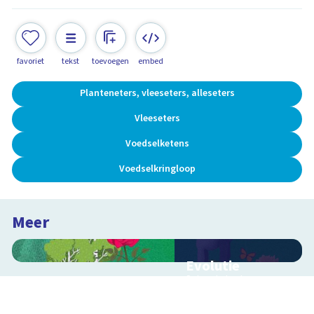
favoriet
tekst
toevoegen
embed
Planteneters, vleeseters, alleseters
Vleeseters
Voedselketens
Voedselkringloop
Meer
Evolutie
Schoolplaat over
evolutie, ordening en
geologische