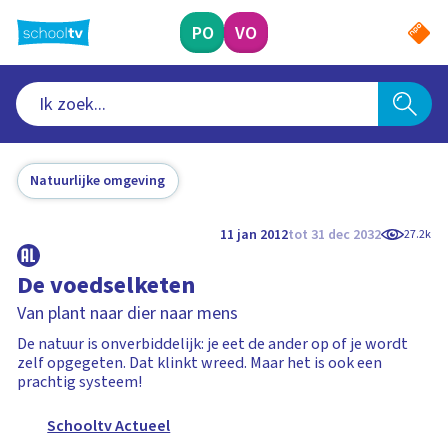
Ga
naar
PO
VO
hoofdinhoud
Natuurlijke omgeving
11 jan 2012
tot 31 dec 2032
27.2k
De voedselketen
Van plant naar dier naar mens
De natuur is onverbiddelijk: je eet de ander op of je wordt
zelf opgegeten. Dat klinkt wreed. Maar het is ook een
prachtig systeem!
Schooltv Actueel