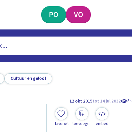
PO
VO
Cultuur en geloof
3k
12 okt 2015
tot 14 jul 2032
favoriet
toevoegen
embed