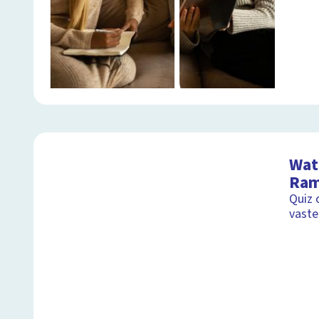
Wat 
Ram
Quiz 
vast