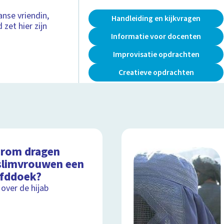
nse vriendin,
Handleiding en kijkvragen
zet hier zijn
Informatie voor docenten
Improvisatie opdrachten
Creatieve opdrachten
rom dragen
limvrouwen een
fddoek?
 over de hijab