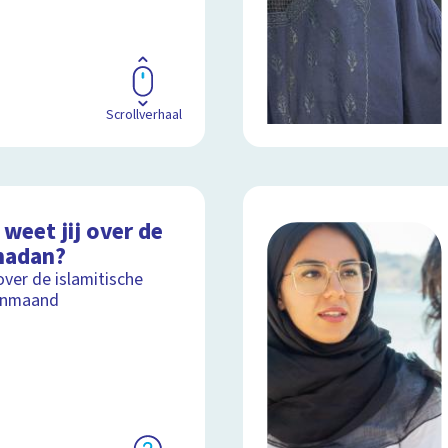
Scrollverhaal
weet jij over de
adan?
over de islamitische
enmaand