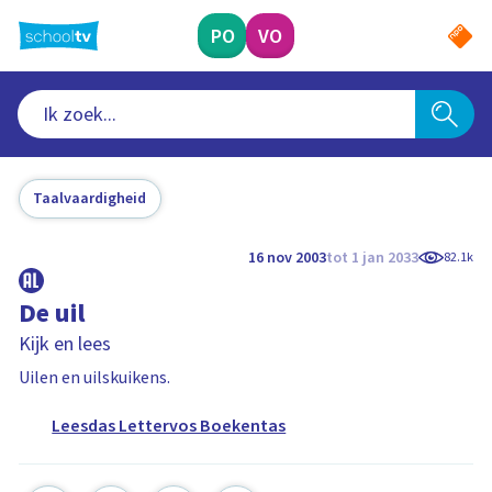
Ga
naar
PO
VO
hoofdinhoud
Taalvaardigheid
16 nov 2003
tot 1 jan 2033
82.1k
De uil
Kijk en lees
Uilen en uilskuikens.
Leesdas Lettervos Boekentas