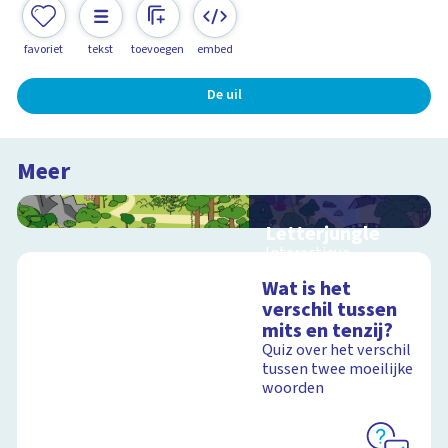
favoriet
tekst
toevoegen
embed
De uil
Meer
Letterjungle
Interactieve
schoolplaat met
Wat is het
letters en klanken
verschil tussen
mits en tenzij?
Quiz over het verschil
tussen twee moeilijke
Schoolplaat
woorden