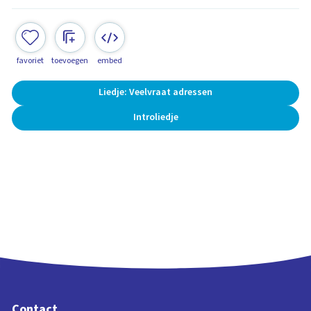
favoriet
toevoegen
embed
Liedje: Veelvraat adressen
Introliedje
Contact