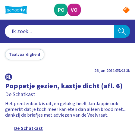
Ga
naar
PO
VO
hoofdinhoud
Taalvaardigheid
26 jan 2011
13.2k
Poppetje gezien, kastje dicht (afl. 6)
De Schatkast
Het prentenboek is uit, en gelukig heeft Jan Jappie ook
gemerkt dat je toch meer kan eten dan alleen brood met...
dankzij de briefjes met adviezen van de Veelvraat.
De Schatkast