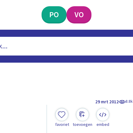
PO
VO
8.8k
29 mrt 2012
favoriet
toevoegen
embed