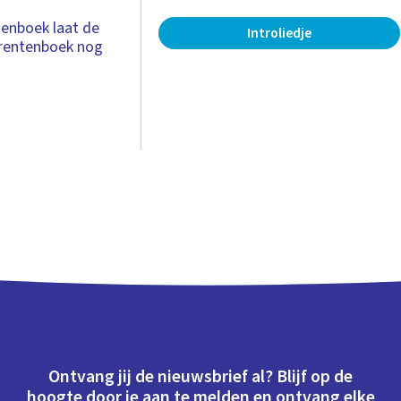
ntenboek laat de
Introliedje
 prentenboek nog
Ontvang jij de nieuwsbrief al? Blijf op de
hoogte door je aan te melden en ontvang elke