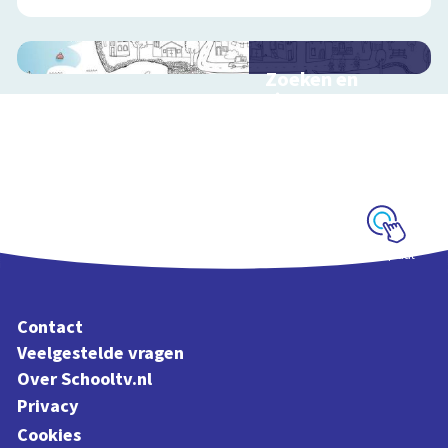
Zoeken en
zingen met
Sesamstraat
Interactieve
schoolplaat met
kinderliedjes
Schoolplaat
Contact
Veelgestelde vragen
Over Schooltv.nl
Privacy
Cookies