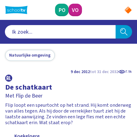
Ga
naar
PO
VO
hoofdinhoud
Natuurlijke omgeving
9 dec 2012
tot 31 dec 2032
7.9k
De schatkaart
Met Flip de Beer
Flip loopt een speurtocht op het strand. Hij komt onderweg
van alles tegen. Als hij door de verrekijker tuurt ziet hij de
laatste aanwijzing. Ze vinden een lege fles met een echte
schatkaart erin. Wat staat erop?
Koekeloere