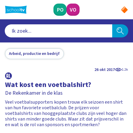
Ga
naar
PO
VO
hoofdinhoud
Arbeid, productie en bedrijf
26 okt 2017
1.2k
Wat kost een voetbalshirt?
De Rekenkamer in de klas
Veel voetbalsupporters kopen trouw elk seizoen een shirt
van hun favoriete voetbalclub. De prijzen voor
voetbalshirts van hooggeplaatste clubs zijn veel hoger dan
shirts van minder goede clubs. Waar zit dat prijsverschil in
en wat is de rol van sponsors en sportmerken?