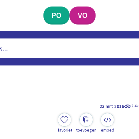
PO
VO
2.4k
23 mrt 2016
favoriet
toevoegen
embed