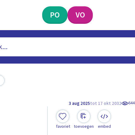
PO
VO
644
3 aug 2025
tot 17 okt 2032
favoriet
toevoegen
embed