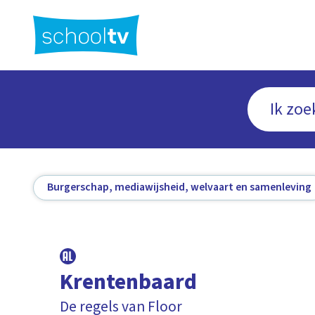
Ga
naar
hoofdinhoud
Burgerschap, mediawijsheid, welvaart en samenleving
Krentenbaard
De regels van Floor