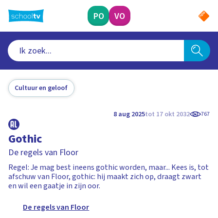
Ga
naar
PO
VO
hoofdinhoud
Cultuur en geloof
8 aug 2025
tot 17 okt 2032
767
Gothic
De regels van Floor
Regel: Je mag best ineens gothic worden, maar... Kees is, tot
afschuw van Floor, gothic: hij maakt zich op, draagt zwart
en wil een gaatje in zijn oor.
De regels van Floor