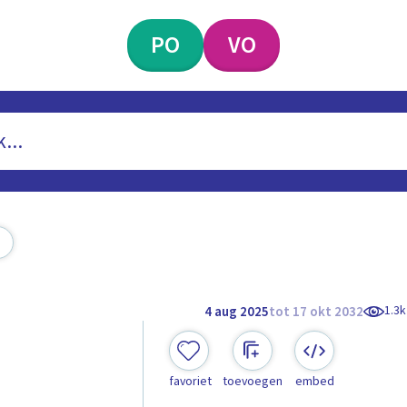
PO
VO
1.3k
4 aug 2025
tot 17 okt 2032
favoriet
toevoegen
embed