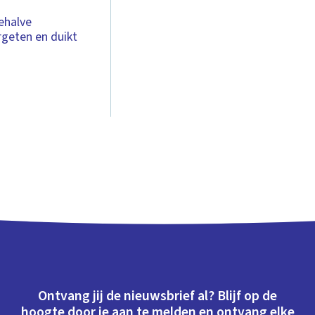
ehalve
rgeten en duikt
Ontvang jij de nieuwsbrief al? Blijf op de
hoogte door je aan te melden en ontvang elke