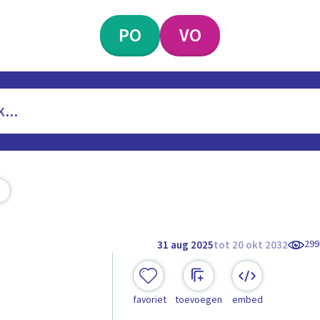
PO
VO
299
31 aug 2025
tot 20 okt 2032
favoriet
toevoegen
embed