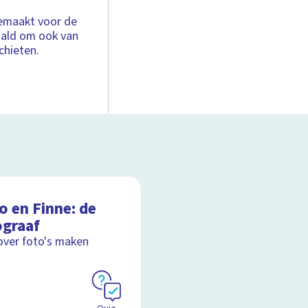
gemaakt voor de
aald om ook van
chieten.
o en Finne: de
ograaf
over foto's maken