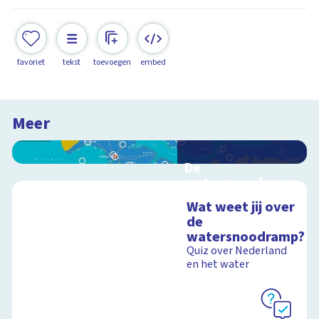
favoriet
tekst
toevoegen
embed
Meer
De
watersnoodramp
van 1953
Wat weet jij over
Interactieve
de
schoolplaat over de
watersnoodramp?
watersnoodramp
Quiz over Nederland
en het water
Schoolplaat