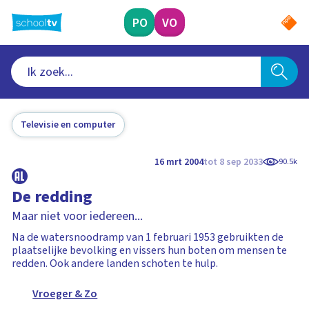
Ga
naar
PO
VO
hoofdinhoud
Televisie en computer
16 mrt 2004
tot 8 sep 2033
90.5k
De redding
Maar niet voor iedereen...
Na de watersnoodramp van 1 februari 1953 gebruikten de
plaatselijke bevolking en vissers hun boten om mensen te
redden. Ook andere landen schoten te hulp.
Vroeger & Zo