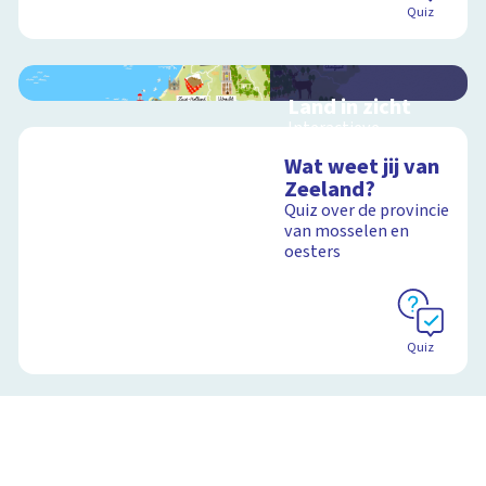
Quiz
Land in zicht
Interactieve
schoolplaat over de
Wat weet jij van
twaalf provincies van
Zeeland?
Nederland
Quiz over de provincie
van mosselen en
oesters
Schoolplaat
Quiz