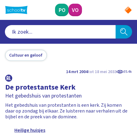
Ga
naar
PO
VO
hoofdinhoud
Cultuur en geloof
14 mrt 2004
tot 18 mei 2033
35.4k
De protestantse Kerk
Het gebedshuis van protestanten
Het gebedshuis van protestanten is een kerk. Zij komen
daar op zondag bij elkaar. Ze luisteren naar verhalen uit de
bijbel en de preek van de dominee.
Heilige huisjes