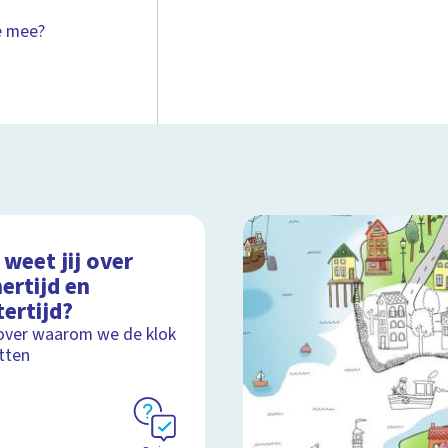
e mee?
weet jij over
ertijd en
ertijd?
over waarom we de klok
tten