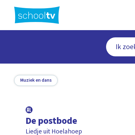
Ga
naar
hoofdinhoud
Muziek en dans
De postbode
Liedje uit Hoelahoep