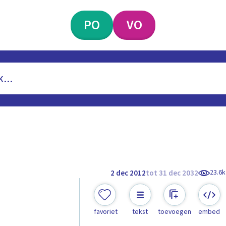
PO
VO
23.6k
2 dec 2012
tot 31 dec 2032
favoriet
tekst
toevoegen
embed