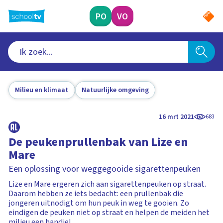
Ga
naar
PO
VO
hoofdinhoud
Milieu en klimaat
Natuurlijke omgeving
16 mrt 2021
683
De peukenprullenbak van Lize en
Mare
Een oplossing voor weggegooide sigarettenpeuken
Lize en Mare ergeren zich aan sigarettenpeuken op straat.
Daarom hebben ze iets bedacht: een prullenbak die
jongeren uitnodigt om hun peuk in weg te gooien. Zo
eindigen de peuken niet op straat en helpen de meiden het
milieu een handje!