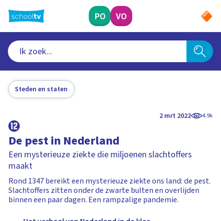
Ga
naar
PO
VO
hoofdinhoud
Steden en staten
2 mrt 2022
4.9k
De pest in Nederland
Een mysterieuze ziekte die miljoenen slachtoffers
maakt
Rond 1347 bereikt een mysterieuze ziekte ons land: de pest.
Slachtoffers zitten onder de zwarte bulten en overlijden
binnen een paar dagen. Een rampzalige pandemie.