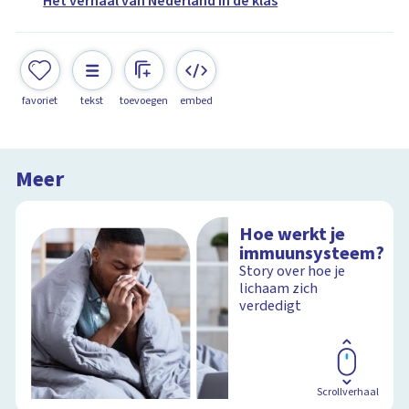
Het verhaal van Nederland in de klas
favoriet
tekst
toevoegen
embed
Meer
Hoe werkt je
immuunsysteem?
Story over hoe je
lichaam zich
verdedigt
Scrollverhaal