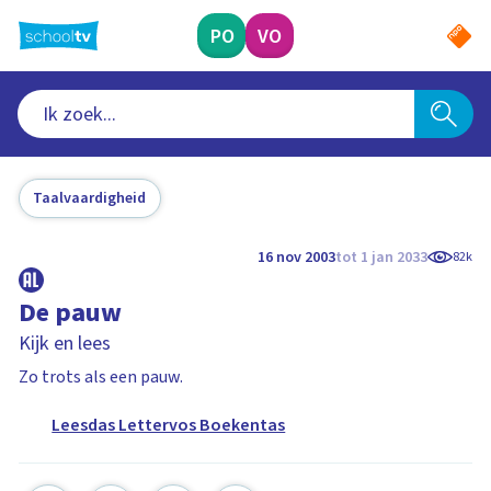
Ga
naar
PO
VO
hoofdinhoud
Taalvaardigheid
16 nov 2003
tot 1 jan 2033
82k
De pauw
Kijk en lees
Zo trots als een pauw.
Leesdas Lettervos Boekentas