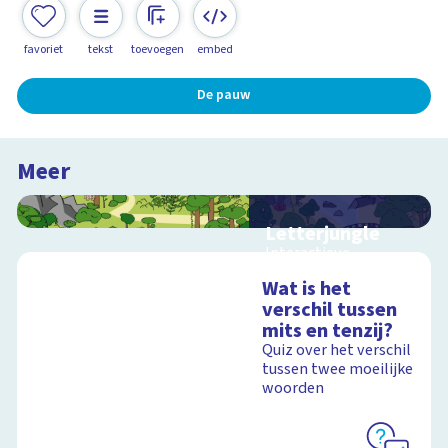
favoriet
tekst
toevoegen
embed
De pauw
Meer
Letterjungle
Interactieve
schoolplaat met
Wat is het
letters en klanken
verschil tussen
mits en tenzij?
Quiz over het verschil
tussen twee moeilijke
Schoolplaat
woorden