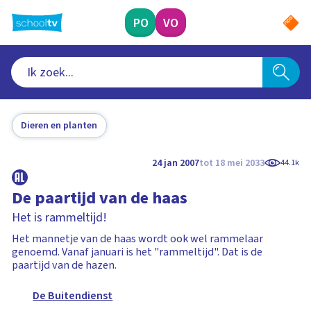
Ga
naar
PO
VO
hoofdinhoud
Dieren en planten
24 jan 2007
tot 18 mei 2033
44.1k
De paartijd van de haas
Het is rammeltijd!
Het mannetje van de haas wordt ook wel rammelaar
genoemd. Vanaf januari is het "rammeltijd". Dat is de
paartijd van de hazen.
De Buitendienst