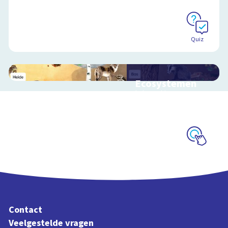
Quiz
Ecosystemen
Interactieve
schoolplaat over de
Veluwe
Schoolplaat
Contact
Veelgestelde vragen