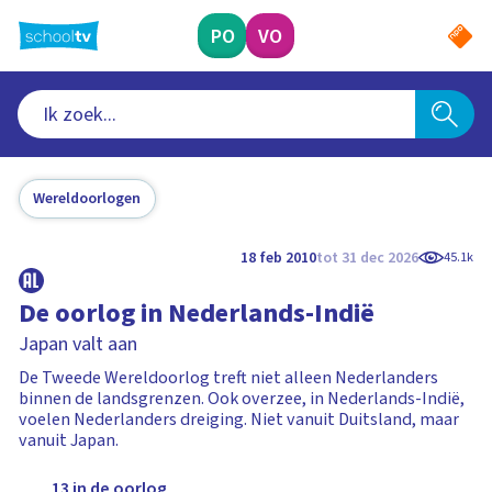
Ga
naar
PO
VO
hoofdinhoud
Wereldoorlogen
18 feb 2010
tot 31 dec 2026
45.1k
De oorlog in Nederlands-Indië
Japan valt aan
De Tweede Wereldoorlog treft niet alleen Nederlanders
binnen de landsgrenzen. Ook overzee, in Nederlands-Indië,
voelen Nederlanders dreiging. Niet vanuit Duitsland, maar
vanuit Japan.
13 in de oorlog